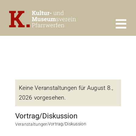
Zum
Inhalt
springen
Tog
Nav
Über uns
Veranstaltungen
Keine Veranstaltungen für August 8.,
Chronik
2026 vorgesehen.
Galerie
Vortrag/Diskussion
Vortrag/Diskussion
Veranstaltungen
7 Mühlen