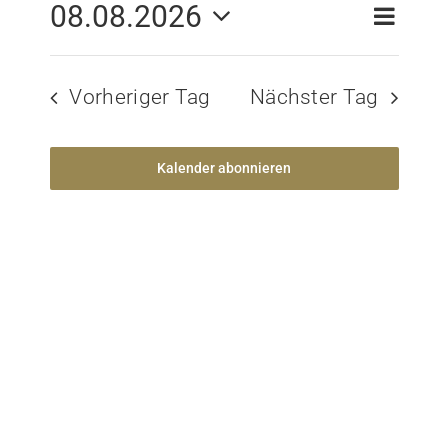
08.08.2026
Veran
Veran
Suche
Tag
Ansic
Datum
Kontakt
Such
Navig
wählen.
Vorheriger Tag
Nächster Tag
und
Ansic
Kalender abonnieren
Navig